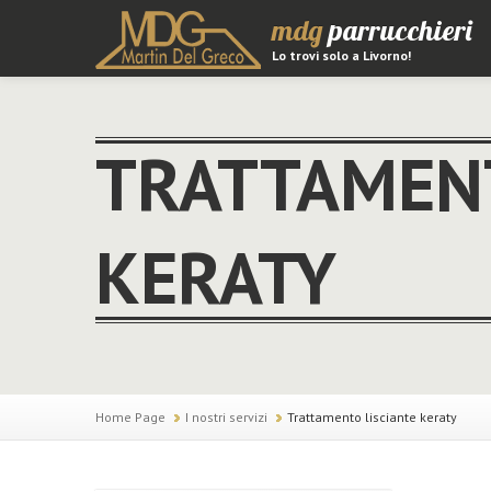
mdg
parrucchieri
Lo trovi solo a Livorno!
TRATTAMENT
KERATY
Home Page
I nostri servizi
Trattamento lisciante keraty