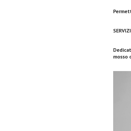
Permett
SERVIZ
Dedicat
mosso o