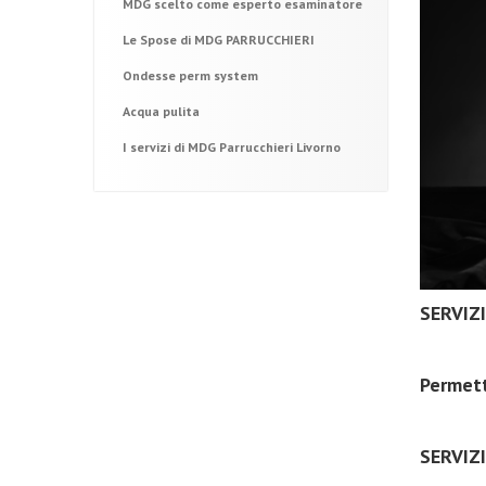
MDG scelto come esperto esaminatore
Le Spose di MDG PARRUCCHIERI
Ondesse perm system
Acqua pulita
I servizi di MDG Parrucchieri Livorno
SERVIZ
Permett
SERVIZ