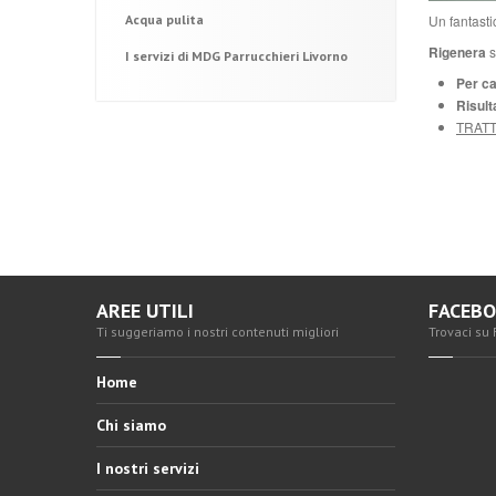
Acqua pulita
Un fantasti
Rigenera
s
I servizi di MDG Parrucchieri Livorno
Per ca
Risult
TRAT
AREE UTILI
FACEB
Ti suggeriamo i nostri contenuti migliori
Trovaci su
Home
Chi siamo
I nostri servizi