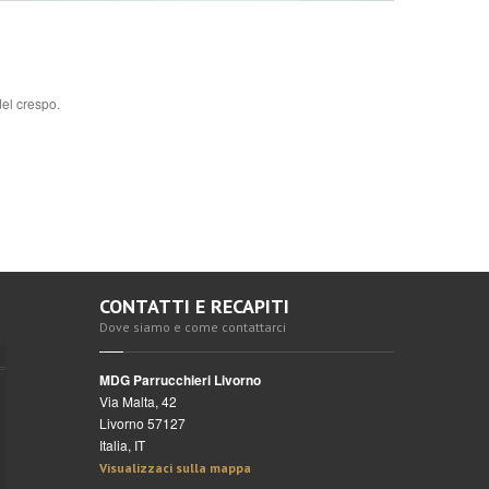
el crespo.
CONTATTI E RECAPITI
Dove siamo e come contattarci
MDG Parrucchieri Livorno
Via Malta, 42
Livorno 57127
Italia, IT
Visualizzaci sulla mappa