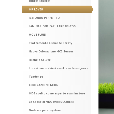
JOKER BARBER
MR LOVER
IL BIONDO PERFETTO
LAMINAZIONE CAPILLARE BB-COS
MOVE FLUID
Trattamento Lisciante Keraty
Nuova Colorazione MC2 Sensus
Igiene e Salute
I bravi parrucchieri ascoltano le esigenze
Tendenze
COLORAZIONE NEON
MDG scelto come esperto esaminatore
Le Spose di MDG PARRUCCHIERI
Ondesse perm system