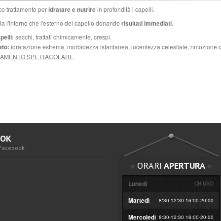
co trattamento per
idratare e nutrire
in profondità i capelli.
ia l'interno che l'esterno del capello donando
risultati immediati
.
pelli:
secchi, trattati chimicamente, crespi.
ato:
idratazione estrema, morbidezza istantanea, lucentezza celestiale, rimozione d
TAMENTO SPETTACOLARE
OOK
 Facebook
ORARI
APERTURA
Lunedì
CHIUSO
Martedì
8:30-12:30 16:00-20:00
Mercoledì
8:30-12:30 16:00-20:00