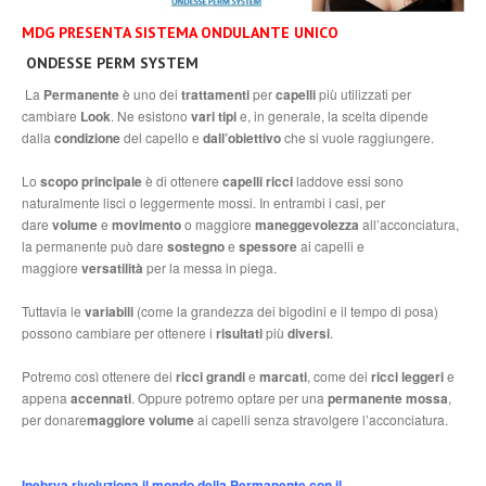
MDG PRESENTA SISTEMA ONDULANTE UNICO
ONDESSE PERM SYSTEM
La
Permanente
è uno dei
trattamenti
per
capelli
più utilizzati per
cambiare
Look
. Ne esistono
vari tipi
e, in generale, la scelta dipende
dalla
condizione
del capello e
dall’obiettivo
che si vuole raggiungere.
Lo
scopo principale
è di ottenere
capelli ricci
laddove essi sono
naturalmente lisci o leggermente mossi. In entrambi i casi, per
dare
volume
e
movimento
o maggiore
maneggevolezza
all’acconciatura,
la permanente può dare
sostegno
e
spessore
ai capelli e
maggiore
versatilità
per la messa in piega.
Tuttavia le
variabili
(come la grandezza dei bigodini e il tempo di posa)
possono cambiare per ottenere i
risultati
più
diversi
.
Potremo così ottenere dei
ricci grandi
e
marcati
, come dei
ricci leggeri
e
appena
accennati
. Oppure potremo optare per una
permanente mossa
,
per donare
maggiore volume
ai capelli senza stravolgere l’acconciatura.
Inebrya rivoluziona il mondo della Permanente con il