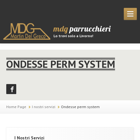
mdg
parrucchieri
Lo trovi solo a Livorno!
HOME
ONDESSE PERM SYSTEM
CHI SIAMO
I SERVIZI
LE FOTO
I PRODOTTI
Home Page
I nostri servizi
Ondesse perm system
BLOG & EVENTI
LE PROMOZIONI
I Nostri Servizi