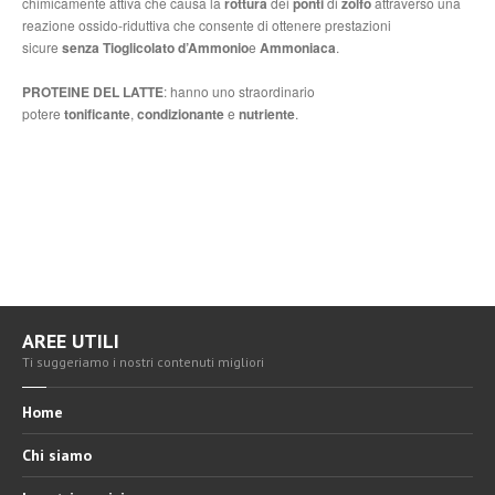
chimicamente attiva che causa la
rottura
dei
ponti
di
zolfo
attraverso una
reazione ossido-riduttiva che consente di ottenere prestazioni
sicure
senza
Tioglicolato
d’Ammonio
e
Ammoniaca
.
PROTEINE DEL LATTE
: hanno uno straordinario
potere
tonificante
,
condizionante
e
nutriente
.
AREE UTILI
Ti suggeriamo i nostri contenuti migliori
Home
Chi siamo