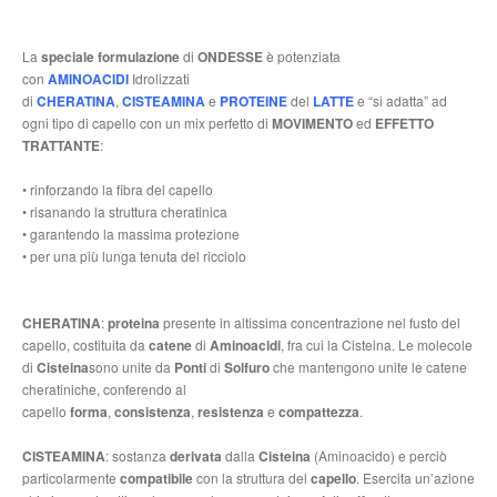
La
speciale formulazione
di
ONDESSE
è potenziata
con
AMINOACIDI
Idrolizzati
di
CHERATINA
,
CISTEAMINA
e
PROTEINE
del
LATTE
e “si adatta” ad
ogni tipo di capello con un mix perfetto di
MOVIMENTO
ed
EFFETTO
TRATTANTE
:
• rinforzando la fibra del capello
• risanando la struttura cheratinica
• garantendo la massima protezione
• per una più lunga tenuta del ricciolo
CHERATINA
:
proteina
presente in altissima concentrazione nel fusto del
capello, costituita da
catene
di
Aminoacidi
, fra cui la Cisteina. Le molecole
di
Cisteina
sono unite da
Ponti
di
Solfuro
che mantengono unite le catene
cheratiniche, conferendo al
capello
forma
,
consistenza
,
resistenza
e
compattezza
.
CISTEAMINA
: sostanza
derivata
dalla
Cisteina
(Aminoacido) e perciò
particolarmente
compatibile
con la struttura del
capello
. Esercita un’azione